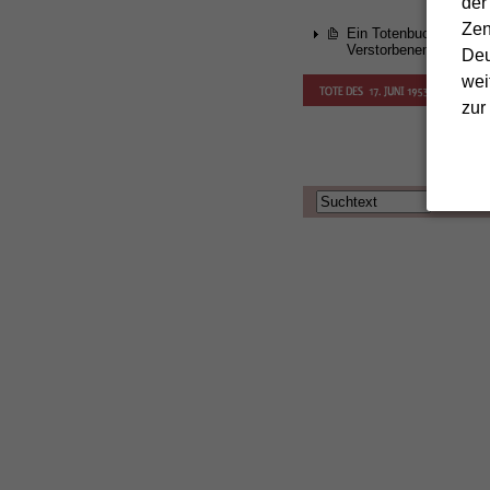
der
Zen
Ein Totenbuch der
Verstorbenen
Deu
wei
zur