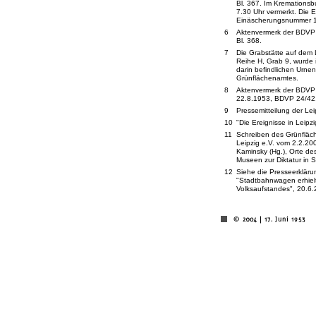
Bl. 367. Im Kremationsb
7.30 Uhr vermerkt. Die E
Einäscherungsnummer 
6
Aktenvermerk der BDVP 
Bl. 368.
7
Die Grabstätte auf dem L
Reihe H, Grab 9, wurde
darin befindlichen Urnen
Grünflächenamtes.
8
Aktenvermerk der BDVP 
22.8.1953, BDVP 24/42,
9
Pressemitteilung der Le
10
"Die Ereignisse in Leipzi
11
Schreiben des Grünfläch
Leipzig e.V. vom 2.2.20
Kaminsky (Hg.), Orte d
Museen zur Diktatur in 
12
Siehe die Presseerkläru
"Stadtbahnwagen erhiel
Volksaufstandes", 20.6.