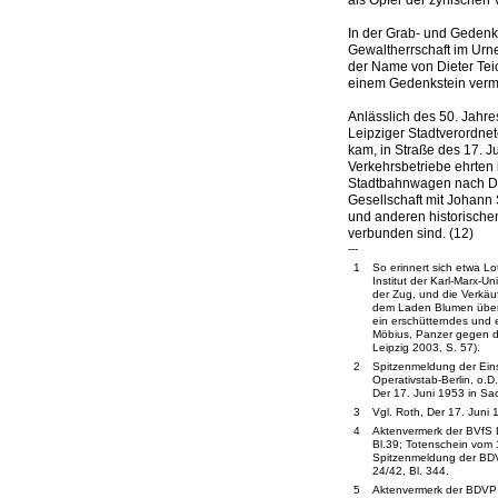
als Opfer der zynischen
In der Grab- und Gedenka
Gewaltherrschaft im Urne
der Name von Dieter Tei
einem Gedenkstein verme
Anlässlich des 50. Jahr
Leipziger Stadtverordnet
kam, in Straße des 17. 
Verkehrsbetriebe ehrten 
Stadtbahnwagen nach Die
Gesellschaft mit Johann
und anderen historischen
verbunden sind. (12)
---
1
So erinnert sich etwa L
Institut der Karl-Marx-U
der Zug, und die Verkä
dem Laden Blumen über
ein erschütterndes und e
Möbius, Panzer gegen di
Leipzig 2003, S. 57).
2
Spitzenmeldung der Ein
Operativstab-Berlin, o.D
Der 17. Juni 1953 in Sa
3
Vgl. Roth, Der 17. Juni 
4
Aktenvermerk der BVfS Le
Bl.39; Totenschein vom 
Spitzenmeldung der BDV
24/42, Bl. 344.
5
Aktenvermerk der BDVP 