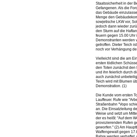
Staatssicherheit in der 
Gefangenen. Als die For
das Gebäude einzulassen,
Menge den Gebäudekomp
sowjetische LKW vor, So
jedoch dann wieder zurü
den Sturm auf die Haftanst
feuern gegen 15.00 Uhr 
Demonstranten werden ver
getroffen. Dieter Teich i
noch vor Verhängung des
Vielleicht sind die am Ei
ersten tödlichen Schüsse
den Toten zunächst den 
und ihn feierlich durch 
auch zunächst unbeteili
Teich wird mit Blumen üb
Demonstration. (1)
Die Kunde vom ersten Tod
Lauffeuer. Rufe wie "Arbe
Straßenbahn "Vopo schie
an. Die Einsatzleitung de
Weise und setzt um Mitte
der es heißt: "Auf dem 
provozierenden Rufen ge
geworfen." (2) Am Haupt
Waffengewalt gegen 17.
Bahre werden verhaftet. 