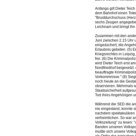
Anfangs gilt Dieter Teich 
dem Bahnhof einen Toten
"Brustdurchschuss (Herz
sechs Zeugen angegeben
Leichnam und bringt ihn i
Zusammen mit den andere
Juni zwischen 2.15 Uhr 
eingeäschert; die Angeh
Erlaubnis gebeten. (5) E
Kriegsrechtes in Leipzig,
frei. (6) Die Kriminalpol
wird Dieter Teich erst a
Nordfriedhof beigesetzt.
beauftragte Kriminalpoli
Vorkommnisse." (8) Siegfr
noch heute an die Gestal
observieren. Mehrmals wi
Staatssicherheit aufgesu
Tod ihres Angehörigen u
Während die SED die ande
nie eingestand, konnte s
nachdem spektakulären Z
verheimlichen. So war am
Volkszeitung" zu lesen: "
Banden unseren Volkspol
mußte sich unsere Volkspo